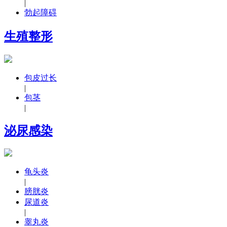
|
勃起障碍
生殖整形
包皮过长
|
包茎
|
泌尿感染
龟头炎
|
膀胱炎
尿道炎
|
睾丸炎