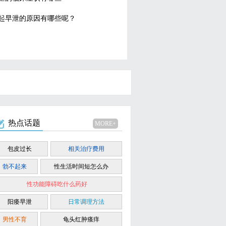
起早泄的原因有哪些呢？
热点话题
MORE+
包皮过长
相关治疗费用
勃不起来
性生活时间短怎么办
性功能障碍吃什么药好
阳痿早泄
日常调理方法
男性不育
龟头红肿瘙痒