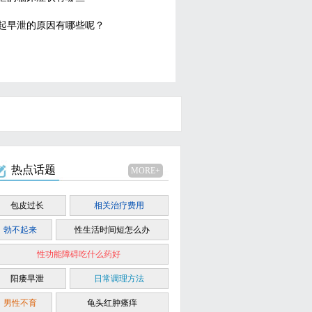
起早泄的原因有哪些呢？
热点话题
MORE+
包皮过长
相关治疗费用
勃不起来
性生活时间短怎么办
性功能障碍吃什么药好
阳痿早泄
日常调理方法
男性不育
龟头红肿瘙痒