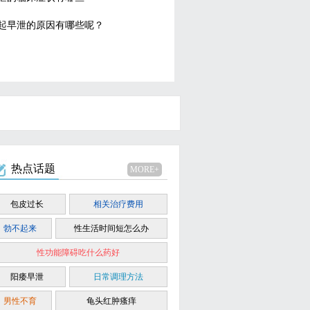
起早泄的原因有哪些呢？
热点话题
MORE+
包皮过长
相关治疗费用
勃不起来
性生活时间短怎么办
性功能障碍吃什么药好
阳痿早泄
日常调理方法
男性不育
龟头红肿瘙痒