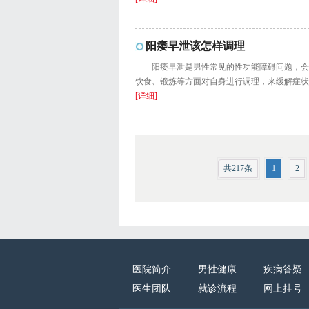
阳痿早泄该怎样调理
阳痿早泄是男性常见的性功能障碍问题，会
饮食、锻炼等方面对自身进行调理，来缓解症状。
[详细]
共217条
1
2
医院简介
男性健康
疾病答疑
医生团队
就诊流程
网上挂号