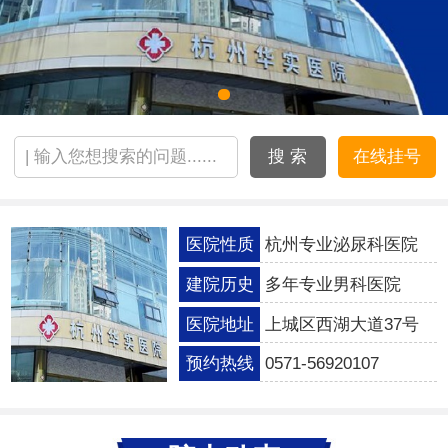
搜 索
在线挂号
医院性质
杭州专业泌尿科医院
建院历史
多年专业男科医院
医院地址
上城区西湖大道37号
预约热线
0571-56920107