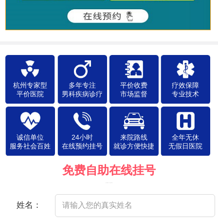
杭州专家型
多年专注
平价收费
疗效保障
平价医院
男科疾病诊疗
市场监督
专业技术
诚信单位
24小时
来院路线
全年无休
服务社会百姓
在线预约挂号
就诊方便快捷
无假日医院
免费自助在线挂号
（院方郑重承诺，以下信息将保密）
姓名：