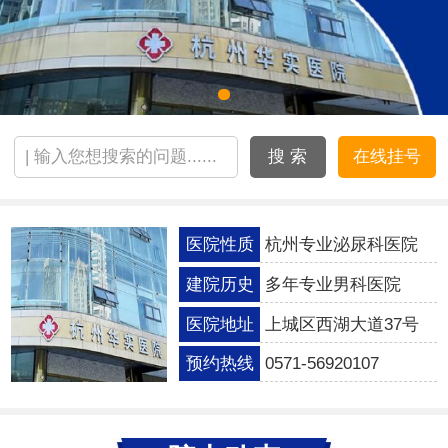
搜 索
在线挂号
医院性质
杭州专业泌尿科医院
建院历史
多年专业男科医院
医院地址
上城区西湖大道37号
预约热线
0571-56920107