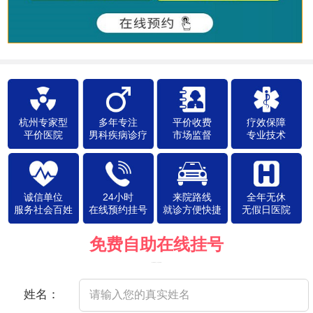
杭州专家型
多年专注
平价收费
疗效保障
平价医院
男科疾病诊疗
市场监督
专业技术
诚信单位
24小时
来院路线
全年无休
服务社会百姓
在线预约挂号
就诊方便快捷
无假日医院
免费自助在线挂号
（院方郑重承诺，以下信息将保密）
姓名：