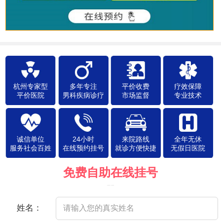
杭州专家型
多年专注
平价收费
疗效保障
平价医院
男科疾病诊疗
市场监督
专业技术
诚信单位
24小时
来院路线
全年无休
服务社会百姓
在线预约挂号
就诊方便快捷
无假日医院
免费自助在线挂号
（院方郑重承诺，以下信息将保密）
姓名：