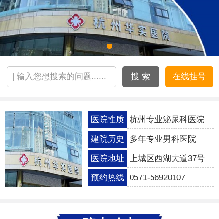
搜 索
在线挂号
医院性质
杭州专业泌尿科医院
建院历史
多年专业男科医院
医院地址
上城区西湖大道37号
预约热线
0571-56920107