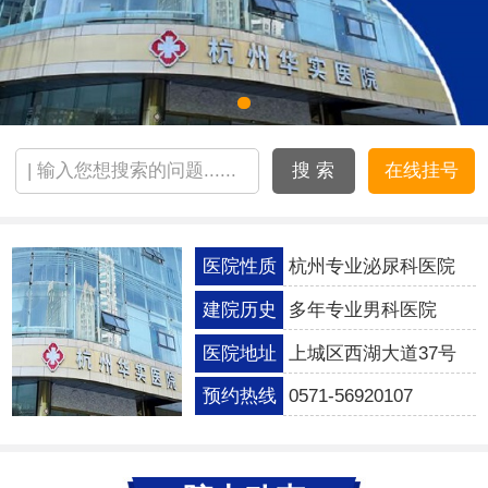
搜 索
在线挂号
医院性质
杭州专业泌尿科医院
建院历史
多年专业男科医院
医院地址
上城区西湖大道37号
预约热线
0571-56920107