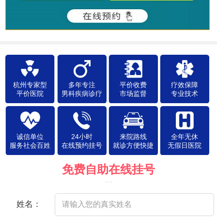
杭州专家型
多年专注
平价收费
疗效保障
平价医院
男科疾病诊疗
市场监督
专业技术
诚信单位
24小时
来院路线
全年无休
服务社会百姓
在线预约挂号
就诊方便快捷
无假日医院
免费自助在线挂号
（院方郑重承诺，以下信息将保密）
姓名：