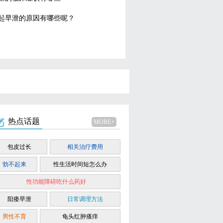
起早泄的原因有哪些呢？
热点话题
MORE+
包皮过长
相关治疗费用
勃不起来
性生活时间短怎么办
性功能障碍吃什么药好
阳痿早泄
日常调理方法
男性不育
龟头红肿瘙痒