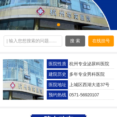
搜 索
在线挂号
医院性质
杭州专业泌尿科医院
建院历史
多年专业男科医院
医院地址
上城区西湖大道37号
预约热线
0571-56920107