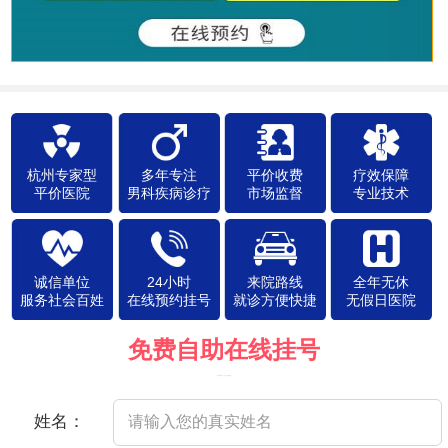
杭州专家型
多年专注
平价收费
疗效保障
平价医院
男科疾病诊疗
市场监督
专业技术
诚信单位
24小时
来院路线
全年无休
服务社会百姓
在线预约挂号
就诊方便快捷
无假日医院
免费自助在线挂号
（院方郑重承诺，以下信息将保密）
姓名：