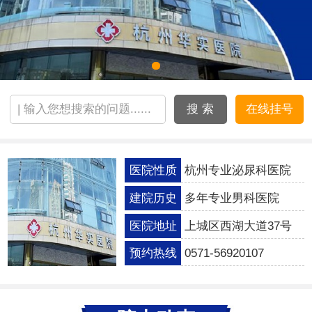
搜 索
在线挂号
医院性质
杭州专业泌尿科医院
建院历史
多年专业男科医院
医院地址
上城区西湖大道37号
预约热线
0571-56920107