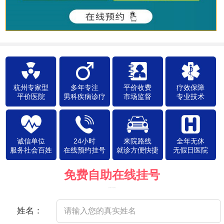
杭州专家型
多年专注
平价收费
疗效保障
平价医院
男科疾病诊疗
市场监督
专业技术
诚信单位
24小时
来院路线
全年无休
服务社会百姓
在线预约挂号
就诊方便快捷
无假日医院
免费自助在线挂号
（院方郑重承诺，以下信息将保密）
姓名：