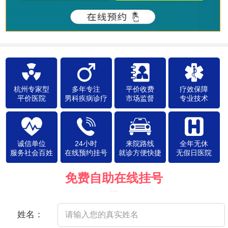
杭州专家型
多年专注
平价收费
疗效保障
平价医院
男科疾病诊疗
市场监督
专业技术
诚信单位
24小时
来院路线
全年无休
服务社会百姓
在线预约挂号
就诊方便快捷
无假日医院
免费自助在线挂号
（院方郑重承诺，以下信息将保密）
姓名：