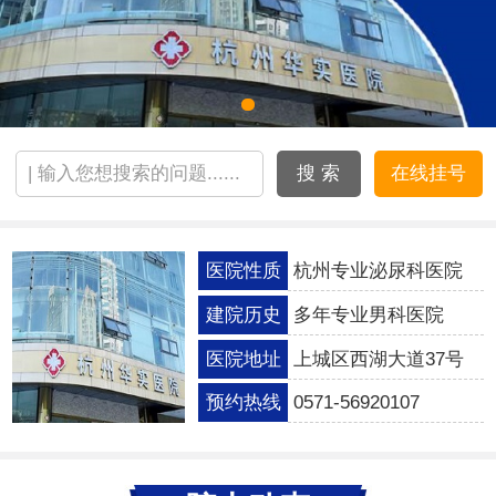
搜 索
在线挂号
医院性质
杭州专业泌尿科医院
建院历史
多年专业男科医院
医院地址
上城区西湖大道37号
预约热线
0571-56920107