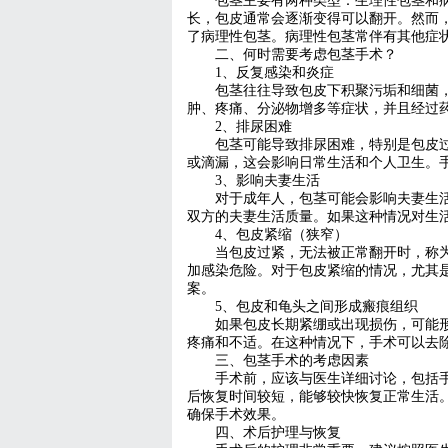
包茎主要有两种类型：生理性包茎和
长，包皮通常会逐渐变得可以翻开。然而
了病理性包茎。病理性包茎常伴有其他症
二、何时需要考虑包茎手术？
1、反复感染和炎症
包茎往往导致包皮下积聚污垢和细菌
肿、疼痛、分泌物增多等症状，并且经过
2、排尿困难
包茎可能导致排尿困难，特别是包皮
或滴漏，这会影响日常生活和个人卫生。
3、影响夫妻生活
对于成年人，包茎可能会影响夫妻生
双方的夫妻生活质量。如果这种情况对生
4、包皮紧缩（狭窄）
当包皮过紧，无法被正常翻开时，称
加感染危险。对于包皮紧缩的情况，尤其
案。
5、包皮和龟头之间形成瘢痕组织
如果包皮长期紧绷或出现损伤，可能
疼痛和不适。在这种情况下，手术可以去
三、包茎手术的考虑因素
手术前，应该与医生详细讨论，包括
后恢复时间较短，能够较快恢复正常生活
确保手术效果。
四、术后护理与恢复