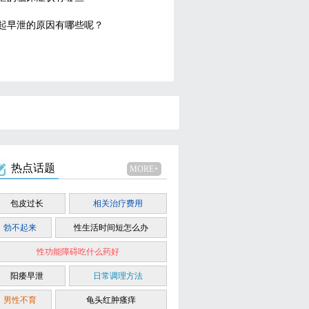
起早泄的原因有哪些呢？
热点话题
MORE+
包皮过长
相关治疗费用
勃不起来
性生活时间短怎么办
性功能障碍吃什么药好
阳痿早泄
日常调理方法
男性不育
龟头红肿瘙痒