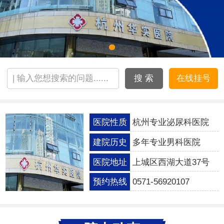
搜 索
在线挂号
医院性质
杭州专业泌尿科医院
建院历史
多年专业男科医院
医院地址
上城区西湖大道37号
预约热线
0571-56920107