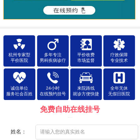
杭州专家型
多年专注
平价收费
疗效保障
平价医院
男科疾病诊疗
市场监督
专业技术
诚信单位
24小时
来院路线
全年无休
服务社会百姓
在线预约挂号
就诊方便快捷
无假日医院
免费自助在线挂号
（院方郑重承诺，以下信息将保密）
姓名：